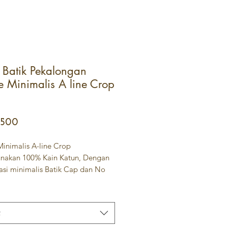
Batik Pekalongan
e Minimalis A line Crop
Price
.500
Minimalis A-line Crop
akan 100% Kain Katun, Dengan
si minimalis Batik Cap dan No
.
 M
t