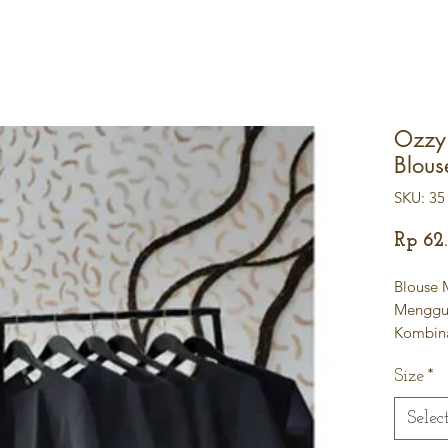
Ozzy 
Blous
SKU: 35
Rp 62
Blouse 
Menggun
Kombina
Printing
Size
*
Ukuran
Selec
LD:96
PB:57