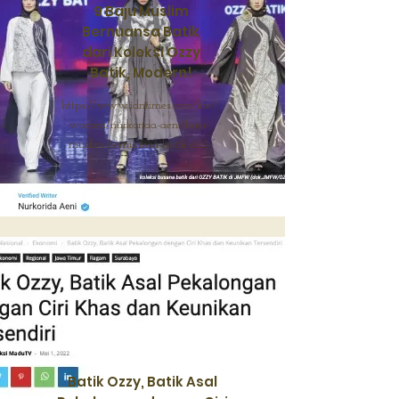
9 Baju Muslim
Bernuansa Batik
dari Koleksi Ozzy
Batik, Modern!
https://www.idntimes.com/life/
women/nurkorida-aeni/baju-
muslim-bernuansa-batik-c1c2
Batik Ozzy, Batik Asal