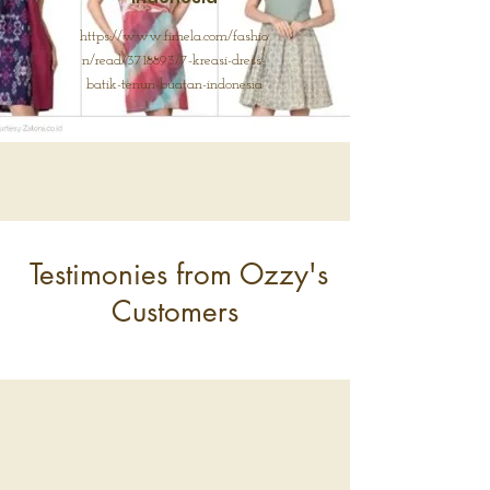
https://www.fimela.com/fashio
n/read/3718893/7-kreasi-dress-
batik-tenun-buatan-indonesia
Testimonies from Ozzy's
Customers