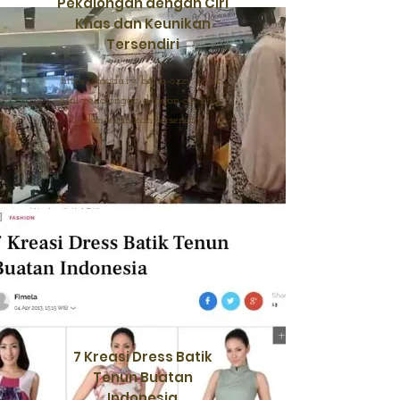
Pekalongan dengan Ciri
Khas dan Keunikan
Tersendiri
https://madu.tv/batik-ozzy-batik-
asal-pekalongan-dengan-ciri-khas-
dan-keunikan-tersendiri
7 Kreasi Dress Batik
Tenun Buatan
Indonesia